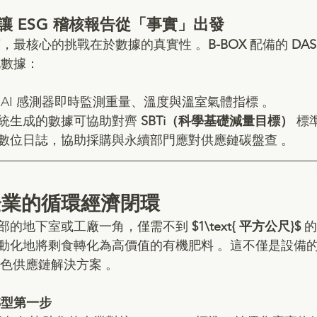
台：讓 ESG 稽核報告從「事實」出發
而言，最核心的挑戰在於數據的真實性 。
B-BOX 
配備的 
DA
數據：  
 AI 感測器即時監測重量、溫度與溫室氣體指標 。  
統生成的數據可協助對齊 
SBTi（科學基礎減量目標）
 標準
數位日誌，協助採購與永續部門應對供應鏈碳盤查 。  
企業的循環經濟閉環
部的地下室或工廠一角，僅需不到 
$1\text{ 平方公尺}$
 
動化地將剩食轉化為高價值的有機肥料 。這不僅是設備
綠色供應鏈解決方案 。  
轉型第一步