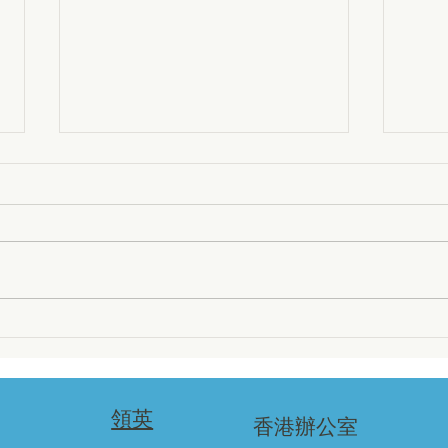
從蟲
化的
經濟
掩埋
昆蟲
化成
項皆
化的
掩埋、焚化，還是生物轉化？
續動
2026 年有機廢棄物的生命週
期排放總算帳
領英
香港辦公室