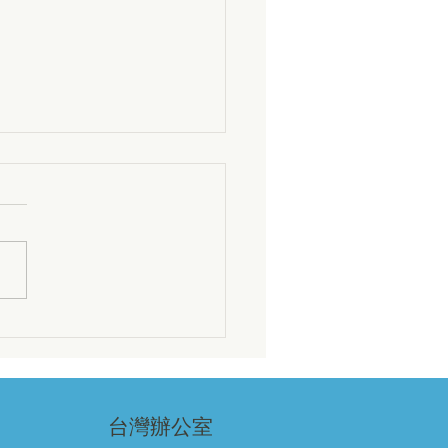
砂到飼料：黑水虻生物轉
「共同產物」，才是循環
故事中被忽略的另一半
場減量只是起點。蟲砂肥料與
蛋白，讓分散式黑水虻生物轉
為完整的循環經濟閉環——兩
為歐盟法規認可、可即刻商業
產出，分別支持再生農業與永
物飼料。
台灣辦公室