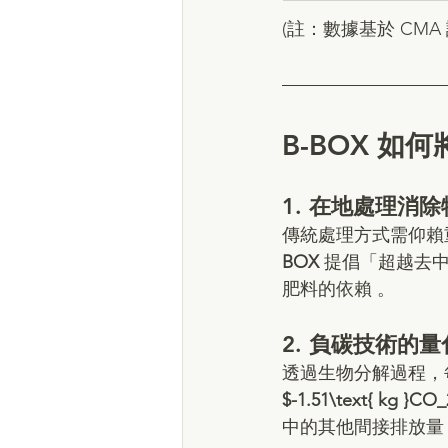
(註：數據基於 CM
B-BOX 
1. 在地處理消
傳統處理方式需仰賴
BOX 
提倡「超越去
肥料的依賴 。
2. 負碳技術的
透過生物分解過程，
$-1.51\text{ kg }CO
中的其他間接排放量