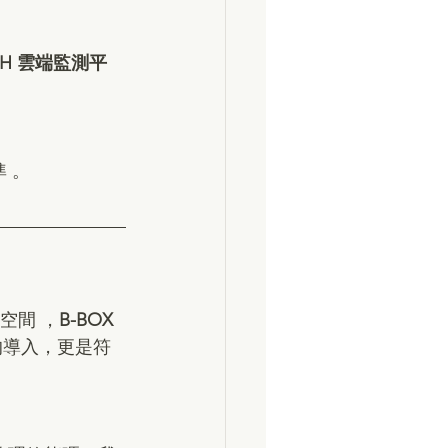
SH 雲端監測平
 。  
的空間 ，
B-BOX 
的導入，更是符