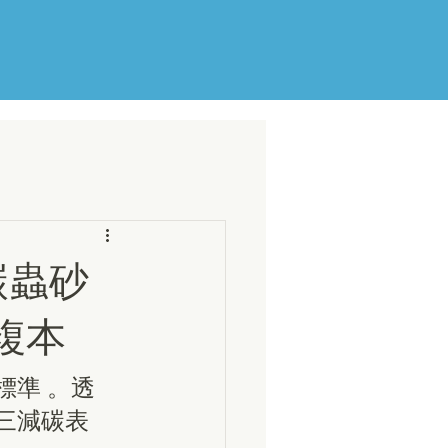
碳蟲砂
複本
跡標準 。透
疇三減碳表