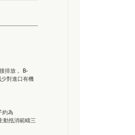
接排放 。
B-
減少對進口有機
約為 
，主動抵消範疇三