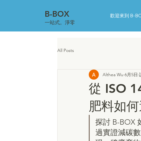
B-BOX
歡迎來到 B-B
一站式。淨零
All Posts
Althea Wu
6月5日
從 ISO
肥料如何
探討 B-BOX
過實證減碳數