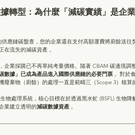
數據轉型：為什麼「減碳實績」是企
嚴苛的供應鏈碳盤查，您的企業還在支付高額運費將廚餘送往
在流失的減碳資產 。  
，企業採購已不再單純考量價格。隨著 CBAM 碳邊境調
碳數據」已成為產品進入國際供應鏈的必要門票
 。對於
廢棄物（廚餘）的處理一直是範疇三（Scope 3）核算
生物處理系統，核心目標在於透過黑水虻 (BSFL) 生物
企業建立透明的
減碳數據資產
 。