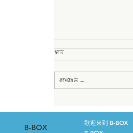
巨型工廠的教訓：2025至
留言
2026年昆蟲養殖業倒閉潮，
給黑水虻（BSF）生物轉化
Ÿnsect、ENORM 與 Agronutris 皆
「集中式」與「分散式」路線
因押注集中式巨型工廠而倒下。本
的啟示
撰寫留言......
文整理 2025–2026 年最新數據，說
明為什麼分散式、在地化的黑水虻
生物轉化——即 B-BOX 模式——
才是通往循環經濟與氣候目標更穩
健的路徑。（English version
available on this blog.）
歡迎來到 B-BOX
B-BOX
B-BOX