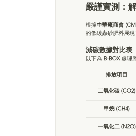
嚴謹實測：解
根據
中華廠商會 (CM
的低碳蟲砂肥料展現
減碳數據對比表
以下為 
B-BOX
 處理
排放項目
二氧化碳 (CO2)
甲烷 (CH4)
一氧化二 (N2O)