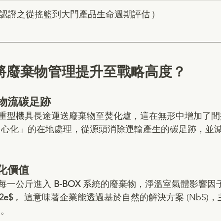
A 認證之從搖籃到大門產品生命週期評估 )
如何將廢棄物管理提升至戰略高度？
除物流碳足跡
重型機具長途運送廢棄物至焚化爐，這在無形中增加了間
中心化」的在地處理，從源頭消除運輸產生的碳足跡，並
量化價值
每一公斤進入 
B-BOX 
系統的廢棄物，淨溫室氣體影響因子
_2e$
 。這意味著企業能透過基於自然的解決方案 (NbS)
 。