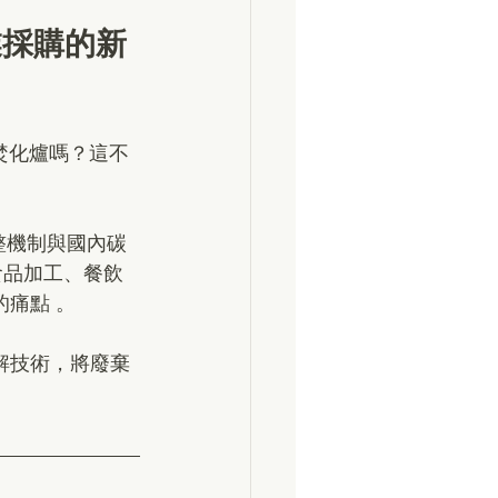
業採購的新
焚化爐嗎？這不
整機制與國內碳
食品加工、餐飲
的痛點 。
降解技術，將廢棄