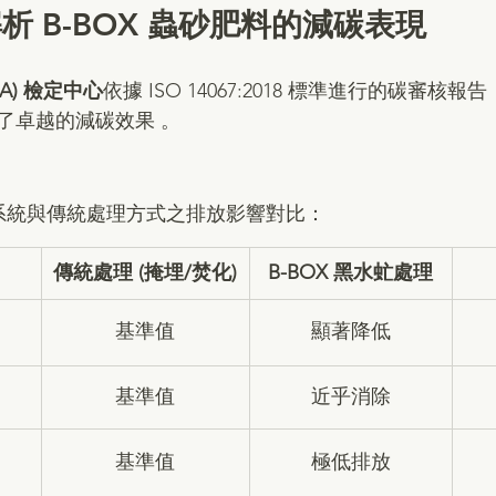
析 B-BOX 蟲砂肥料的減碳表現
A) 檢定中心
依據 ISO 14067:2018 標準進行的碳審核報告
了卓越的減碳效果 。
系統與傳統處理方式之排放影響對比：
傳統處理 (掩埋/焚化)
B-BOX 黑水虻處理
基準值
顯著降低
基準值
近乎消除
基準值
極低排放