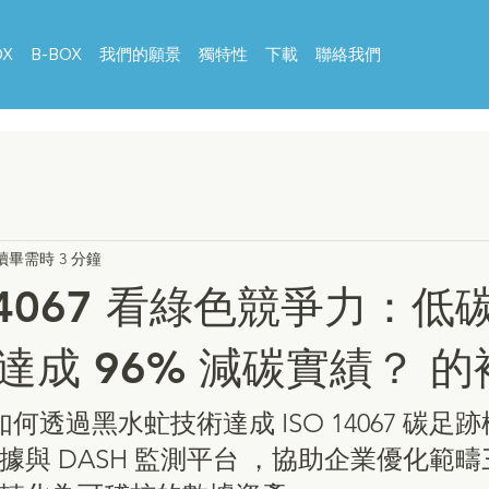
OX
B-BOX
我們的願景
獨特性
下載
聯絡我們
讀畢需時 3 分鐘
 14067 看綠色競爭力：低
達成 96% 減碳實績？ 的
 如何透過黑水虻技術達成 ISO 14067 碳足
據與 DASH 監測平台 ，協助企業優化範