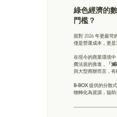
綠色經濟的
門檻？
面對 2026 年更
僅是營運成本，更是正
在現今的商業環境中
費法規的推進，
「減
與大型商辦而言，有機
B-BOX
 提供的分散式
物轉化為資源，協助